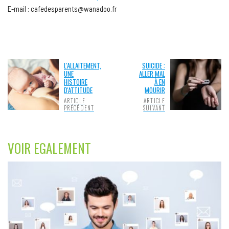
E-mail : cafedesparents@wanadoo.fr
L'ALLAITEMENT,
SUICIDE :
UNE
ALLER MAL
HISTOIRE
À EN
D'ATTITUDE
MOURIR
ARTICLE
ARTICLE
PRÉCÉDENT
SUIVANT
VOIR EGALEMENT