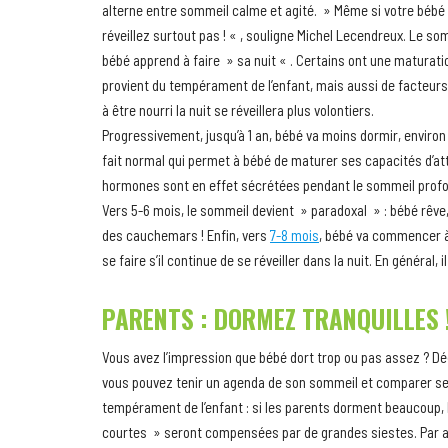
alterne entre sommeil calme et agité. » Même si votre bébé bo
réveillez surtout pas ! « , souligne Michel Lecendreux. Le so
bébé apprend à faire » sa nuit « . Certains ont une maturati
provient du tempérament de l’enfant, mais aussi de facteur
à être nourri la nuit se réveillera plus volontiers.
Progressivement, jusqu’à 1 an, bébé va moins dormir, environ 
fait normal qui permet à bébé de maturer ses capacités d’at
hormones sont en effet sécrétées pendant le sommeil profo
Vers 5-6 mois, le sommeil devient » paradoxal » : bébé rêve, s
des cauchemars ! Enfin, vers
7-8 mois
, bébé va commencer à
se faire s’il continue de se réveiller dans la nuit. En général,
PARENTS : DORMEZ TRANQUILLES 
Vous avez l’impression que bébé dort trop ou pas assez ? Déd
vous pouvez tenir un agenda de son sommeil et comparer se
tempérament de l’enfant : si les parents dorment beaucoup, l’
courtes » seront compensées par de grandes siestes. Par aill