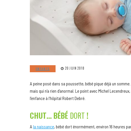
20 JUIN 2018
ENFANTS
A peine posé dans sa poussette, bébé pique déjà un somme. E
mais qui n’a rien d’anormal. Le point avec Michel Lecendreux
l’enfance à l’hôpital Robert Debré.
CHUT… BÉBÉ
DORT
!
A
la naissance
, bébé dort énormément, environ 16 heures par j