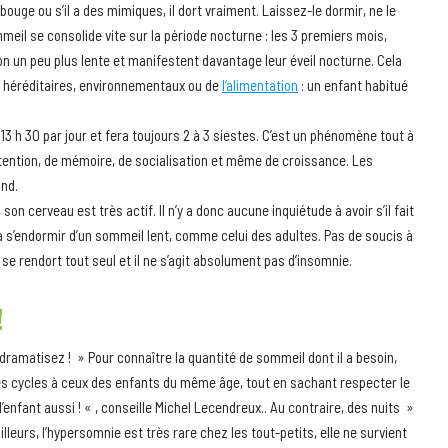
uge ou s’il a des mimiques, il dort vraiment. Laissez-le dormir, ne le
mmeil se consolide vite sur la période nocturne : les 3 premiers mois,
on un peu plus lente et manifestent davantage leur éveil nocturne. Cela
s héréditaires, environnementaux ou de
l’alimentation
: un enfant habitué
13 h 30 par jour et fera toujours 2 à 3 siestes. C’est un phénomène tout à
tention, de mémoire, de socialisation et même de croissance. Les
nd.
on cerveau est très actif. Il n’y a donc aucune inquiétude à avoir s’il fait
 s’endormir d’un sommeil lent, comme celui des adultes. Pas de soucis à
 il se rendort tout seul et il ne s’agit absolument pas d’insomnie.
!
ramatisez ! » Pour connaître la quantité de sommeil dont il a besoin,
s cycles à ceux des enfants du même âge, tout en sachant respecter le
enfant aussi ! « , conseille Michel Lecendreux.. Au contraire, des nuits »
eurs, l’hypersomnie est très rare chez les tout-petits, elle ne survient