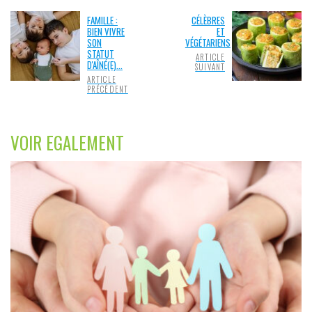
FAMILLE :
CÉLÈBRES
BIEN VIVRE
ET
SON
VÉGÉTARIENS
STATUT
ARTICLE
D'AÎNÉ(E)...
SUIVANT
ARTICLE
PRÉCÉDENT
VOIR EGALEMENT