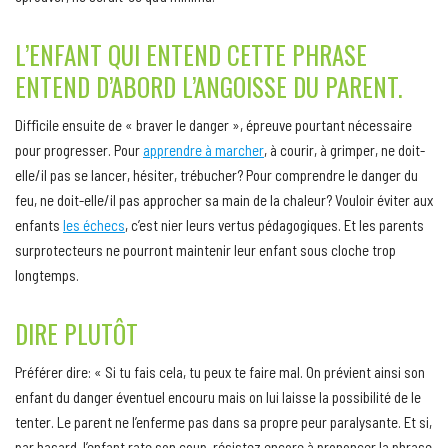
L’ENFANT QUI ENTEND CETTE PHRASE
ENTEND D’ABORD L’ANGOISSE DU PARENT.
Difficile ensuite de « braver le danger », épreuve pourtant nécessaire
pour progresser. Pour
apprendre à marcher
, à courir, à grimper, ne doit-
elle/il pas se lancer, hésiter, trébucher? Pour comprendre le danger du
feu, ne doit-elle/il pas approcher sa main de la chaleur? Vouloir éviter aux
enfants
les échecs
, c’est nier leurs vertus pédagogiques. Et les parents
surprotecteurs ne pourront maintenir leur enfant sous cloche trop
longtemps.
DIRE PLUTÔT
Préférer dire: « Si tu fais cela, tu peux te faire mal. On prévient ainsi son
enfant du danger éventuel encouru mais on lui laisse la possibilité de le
tenter. Le parent ne l’enferme pas dans sa propre peur paralysante. Et si,
par hasard, l’enfant rate son coup, résistez encore à prononcer la phrase