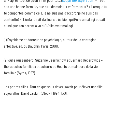
Si « après tout ce qu’on a fait pour toi… (
soupir d’exaspération
) » n’est
pas une bonne formule, que dire de moins « enfermant »? « Lorsque tu
te comportes comme cela, je ne suis pas d’accord/je ne suis pas
content(e) ». L’enfant sait d’ailleurs très bien qu’il/elle a mal agi et sait
aussi que son parent a vu qu’il/elle avait mal agi.
(1) Psychiatre et docteur en psychologie, auteur de La contagion
affective, éd. du Dauphin, Paris, 2000.
(2) Julie Aussenberg, Suzanne Czernichow et Bernard Geberowicz –
thérapeutes familiaux et auteurs de Heurts et malheurs de la vie
familiale (Syros, 1997).
Les petites filles. Tout ce que vous devez savoir pour élever une fille
aujourd’hui, David Laskin, (Stock), 1994, 130F.