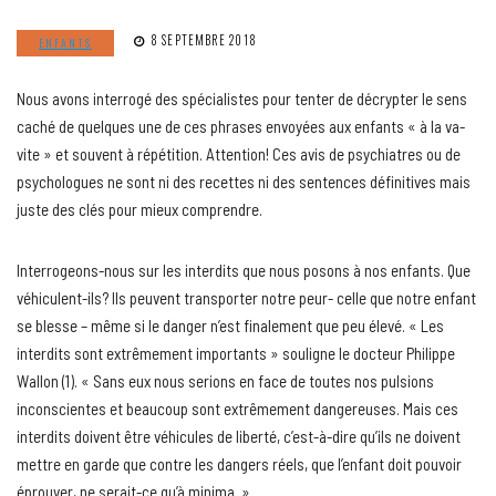
8 SEPTEMBRE 2018
ENFANTS
Nous avons interrogé des spécialistes pour tenter de décrypter le sens
caché de quelques une de ces phrases envoyées aux enfants « à la va-
vite » et souvent à répétition. Attention! Ces avis de psychiatres ou de
psychologues ne sont ni des recettes ni des sentences définitives mais
juste des clés pour mieux comprendre.
Interrogeons-nous sur les interdits que nous posons à nos enfants. Que
véhiculent-ils? Ils peuvent transporter notre peur- celle que notre enfant
se blesse – même si le danger n’est finalement que peu élevé. « Les
interdits sont extrêmement importants » souligne le docteur Philippe
Wallon (1). « Sans eux nous serions en face de toutes nos pulsions
inconscientes et beaucoup sont extrêmement dangereuses. Mais ces
interdits doivent être véhicules de liberté, c’est-à-dire qu’ils ne doivent
mettre en garde que contre les dangers réels, que l’enfant doit pouvoir
éprouver, ne serait-ce qu’à minima. »