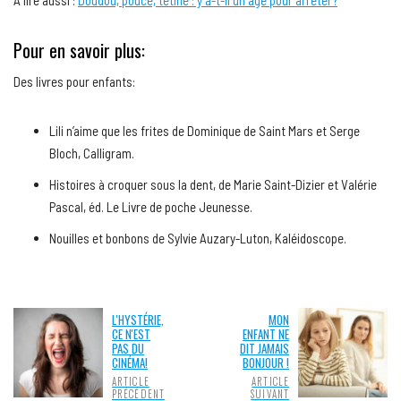
A lire aussi :
Doudou, pouce, tétine : y a-t-il un âge pour arrêter?
Pour en savoir plus:
Des livres pour enfants:
Lili n’aime que les frites de Dominique de Saint Mars et Serge
Bloch, Calligram.
Histoires à croquer sous la dent, de Marie Saint-Dizier et Valérie
Pascal, éd. Le Livre de poche Jeunesse.
Nouilles et bonbons de Sylvie Auzary-Luton, Kaléidoscope.
L'HYSTÉRIE,
MON
CE N'EST
ENFANT NE
PAS DU
DIT JAMAIS
CINÉMA!
BONJOUR !
ARTICLE
ARTICLE
PRÉCÉDENT
SUIVANT