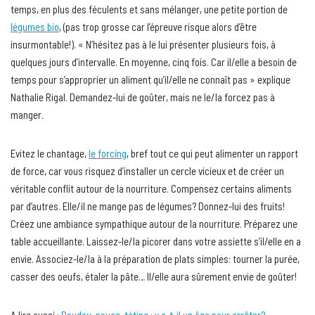
temps, en plus des féculents et sans mélanger, une petite portion de
légumes bio
, (pas trop grosse car l’épreuve risque alors d’être
insurmontable!). « N’hésitez pas à le lui présenter plusieurs fois, à
quelques jours d’intervalle. En moyenne, cinq fois. Car il/elle a besoin de
temps pour s’approprier un aliment qu’il/elle ne connaît pas » explique
Nathalie Rigal. Demandez-lui de goûter, mais ne le/la forcez pas à
manger.
Evitez le chantage,
le forcing
, bref tout ce qui peut alimenter un rapport
de force, car vous risquez d’installer un cercle vicieux et de créer un
véritable conflit autour de la nourriture. Compensez certains aliments
par d’autres. Elle/il ne mange pas de légumes? Donnez-lui des fruits!
Créez une ambiance sympathique autour de la nourriture. Préparez une
table accueillante. Laissez-le/la picorer dans votre assiette s’il/elle en a
envie. Associez-le/la à la préparation de plats simples: tourner la purée,
casser des oeufs, étaler la pâte… Il/elle aura sûrement envie de goûter!