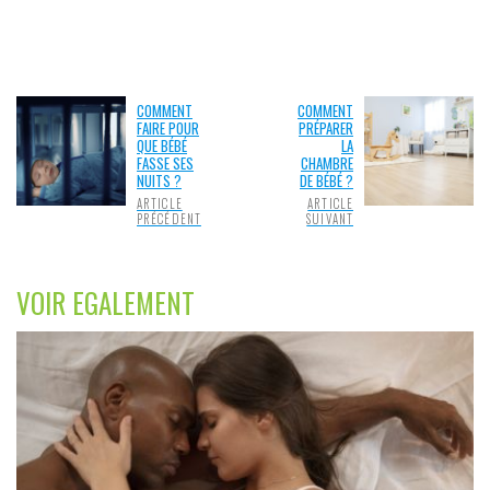
COMMENT
COMMENT
FAIRE POUR
PRÉPARER
QUE BÉBÉ
LA
FASSE SES
CHAMBRE
NUITS ?
DE BÉBÉ ?
ARTICLE
ARTICLE
PRÉCÉDENT
SUIVANT
VOIR EGALEMENT