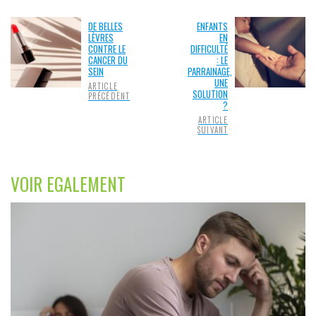
DE BELLES
ENFANTS
LÈVRES
EN
CONTRE LE
DIFFICULTÉ
CANCER DU
: LE
SEIN
PARRAINAGE,
UNE
ARTICLE
SOLUTION
PRÉCÉDENT
?
ARTICLE
SUIVANT
VOIR EGALEMENT