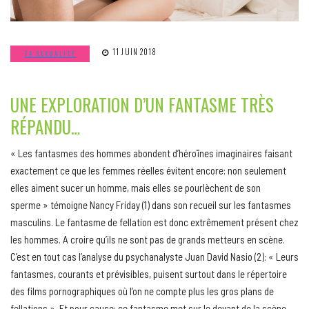
11 JUIN 2018
TA SEXUALITÉ
UNE EXPLORATION D’UN FANTASME TRÈS
RÉPANDU…
« Les fantasmes des hommes abondent d’héroïnes imaginaires faisant
exactement ce que les femmes réelles évitent encore: non seulement
elles aiment sucer un homme, mais elles se pourlèchent de son
sperme » témoigne Nancy Friday (1) dans son recueil sur les fantasmes
masculins. Le fantasme de fellation est donc extrêmement présent chez
les hommes. A croire qu’ils ne sont pas de grands metteurs en scène.
C’est en tout cas l’analyse du psychanalyste Juan David Nasio (2): « Leurs
fantasmes, courants et prévisibles, puisent surtout dans le répertoire
des films pornographiques où l’on ne compte plus les gros plans de
fellations ». Et pour cause: ce fantasme met sur le devant de la scène