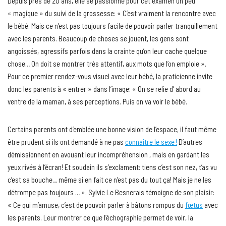
Depuis près de 20 ans, elle se passionne pour cet examen un peu
« magique » du suivi de la grossesse: « C’est vraiment la rencontre avec
le bébé. Mais ce n’est pas toujours facile de pouvoir parler tranquillement
avec les parents. Beaucoup de choses se jouent, les gens sont
angoissés, agressifs parfois dans la crainte qu’on leur cache quelque
chose… On doit se montrer très attentif, aux mots que l’on emploie ».
Pour ce premier rendez-vous visuel avec leur bébé, la praticienne invite
donc les parents à « entrer » dans l’image: « On se relie d’ abord au
ventre de la maman, à ses perceptions. Puis on va voir le bébé.
Certains parents ont d’emblée une bonne vision de l’espace, il faut même
être prudent si ils ont demandé à ne pas
connaître le sexe !
D’autres
démissionnent en avouant leur incompréhension , mais en gardant les
yeux rivés à l’écran! Et soudain ils s’exclament: tiens c’est son nez, t’as vu
c’est sa bouche… même si en fait ce n’est pas du tout ça! Mais je ne les
détrompe pas toujours … ». Sylvie Le Besnerais témoigne de son plaisir:
« Ce qui m’amuse, c’est de pouvoir parler à bâtons rompus du
fœtus
avec
les parents. Leur montrer ce que l’échographie permet de voir, la