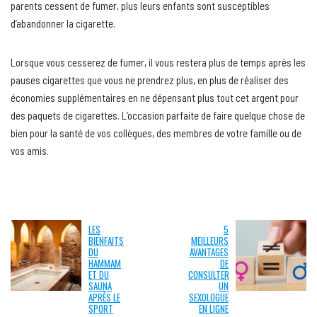
parents cessent de fumer, plus leurs enfants sont susceptibles
d’abandonner la cigarette.
Lorsque vous cesserez de fumer, il vous restera plus de temps après les
pauses cigarettes que vous ne prendrez plus, en plus de réaliser des
économies supplémentaires en ne dépensant plus tout cet argent pour
des paquets de cigarettes. L’occasion parfaite de faire quelque chose de
bien pour la santé de vos collègues, des membres de votre famille ou de
vos amis.
LES
5
BIENFAITS
MEILLEURS
DU
AVANTAGES
HAMMAM
DE
ET DU
CONSULTER
SAUNA
UN
APRÈS LE
SEXOLOGUE
SPORT
EN LIGNE