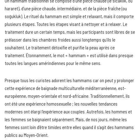
Un hammam traditionnel se compose d’une pièce chaude (le sıcaklık, ou
hararet), d’une pièce chaude, intermédiaire, et de la pièce fraîche (ou
soğukluk). Le rituel du hammam est simple et relaxant, mais il comporte
plusieurs étapes. Toutes les étapes visant à nettoyer et à relaxer. Le
traitement dure un certain temps, mais les participants sont libres de se
prélasser dans les chambres froides aussi longtemps qu’ils le
souhaitent. Le traitement détoxifie et purifie la peau après ce
traitement. Étonnamment, le mot « hammam » est utilisé dans presque
toutes les langues amérindiennes pour le même sens.
Presque tous les curistes adorent les hammams car on peut y prolonger
cette expérience de baignade multiculturelle méditerranéenne, est-
européenne, moyen-orientale et nord-africaine. Traditionnellement, ils
ont été une expérience homosexuelle ; les nouvelles tendances
modernes ont élargi l’expérience aux couples. Autrefois, les hommes et
les femmes se baignaient séparément. Mais, de nos jours, même les
femmes sont loin d’être timides entre elles quand il s’agit des hammams
publics au Moyen-Orient.