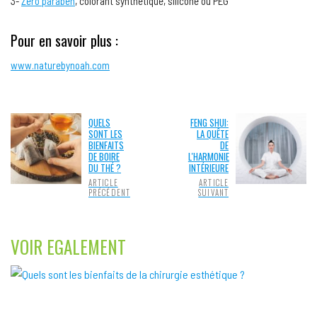
3-
Zéro paraben
, colorant synthétique, silicone ou PEG
Pour en savoir plus :
www.naturebynoah.com
QUELS
FENG SHUI:
SONT LES
LA QUÊTE
BIENFAITS
DE
DE BOIRE
L'HARMONIE
DU THÉ ?
INTÉRIEURE
ARTICLE
ARTICLE
PRÉCÉDENT
SUIVANT
VOIR EGALEMENT