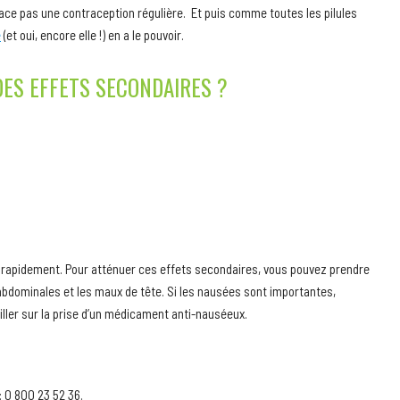
ace pas une contraception régulière. Et puis comme toutes les pilules
e
(et oui, encore elle !) en a le pouvoir.
DES EFFETS SECONDAIRES ?
 rapidement. Pour atténuer ces effets secondaires, vous pouvez prendre
abdominales et les maux de tête. Si les nausées sont importantes,
iller sur la prise d’un médicament anti-nauséeux.
: 0 800 23 52 36.