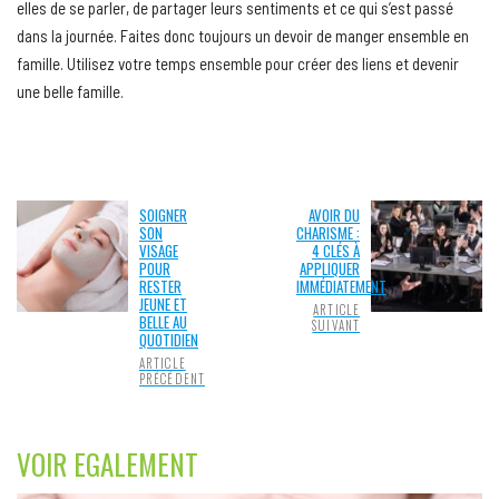
elles de se parler, de partager leurs sentiments et ce qui s’est passé
dans la journée. Faites donc toujours un devoir de manger ensemble en
famille. Utilisez votre temps ensemble pour créer des liens et devenir
une belle famille.
SOIGNER
AVOIR DU
SON
CHARISME :
VISAGE
4 CLÉS À
POUR
APPLIQUER
RESTER
IMMÉDIATEMENT
JEUNE ET
ARTICLE
BELLE AU
SUIVANT
QUOTIDIEN
ARTICLE
PRÉCÉDENT
VOIR EGALEMENT