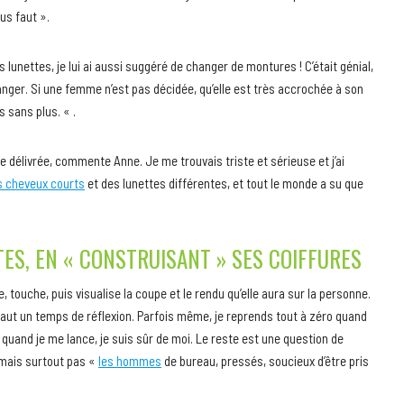
ous faut ».
 lunettes, je lui ai aussi suggéré de changer de montures ! C’était génial,
nger. Si une femme n’est pas décidée, qu’elle est très accrochée à son
s sans plus. « .
e délivrée, commente Anne. Je me trouvais triste et sérieuse et j’ai
es cheveux courts
et des lunettes différentes, et tout le monde a su que
TES, EN « CONSTRUISANT » SES COIFFURES
, touche, puis visualise la coupe et le rendu qu’elle aura sur la personne.
 faut un temps de réflexion. Parfois même, je reprends tout à zéro quand
, quand je me lance, je suis sûr de moi. Le reste est une question de
 mais surtout pas «
les hommes
de bureau, pressés, soucieux d’être pris