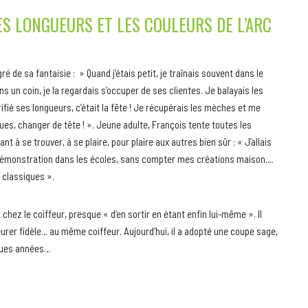
ES LONGUEURS ET LES COULEURS DE L’ARC
é de sa fantaisie : » Quand j’étais petit, je traînais souvent dans le
un coin, je la regardais s’occuper de ses clientes. Je balayais les
fié ses longueurs, c’était la fête ! Je récupérais les mèches et me
s, changer de tête ! ». Jeune adulte, François tente toutes les
t à se trouver, à se plaire, pour plaire aux autres bien sûr : « J’allais
e démonstration dans les écoles, sans compter mes créations maison….
s classiques ».
 chez le coiffeur, presque « d’en sortir en étant enfin lui-même ». Il
urer fidèle… au même coiffeur. Aujourd’hui, il a adopté une coupe sage,
elques années…