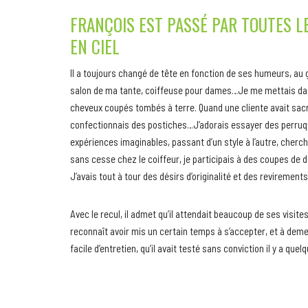
FRANÇOIS EST PASSÉ PAR TOUTES L
EN CIEL
Il a toujours changé de tête en fonction de ses humeurs, au gr
salon de ma tante, coiffeuse pour dames…Je me mettais dans 
cheveux coupés tombés à terre. Quand une cliente avait sacri
confectionnais des postiches…J’adorais essayer des perruque
expériences imaginables, passant d’un style à l’autre, cherchan
sans cesse chez le coiffeur, je participais à des coupes d
J’avais tout à tour des désirs d’originalité et des revirement
Avec le recul, il admet qu’il attendait beaucoup de ses visites
reconnaît avoir mis un certain temps à s’accepter, et à deme
facile d’entretien, qu’il avait testé sans conviction il y a qu