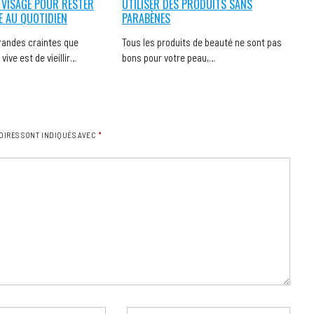
 VISAGE POUR RESTER
UTILISER DES PRODUITS SANS
LE AU QUOTIDIEN
PARABÈNES
randes craintes que
Tous les produits de beauté ne sont pas
ive est de vieillir…
bons pour votre peau,…
OIRES SONT INDIQUÉS AVEC
*