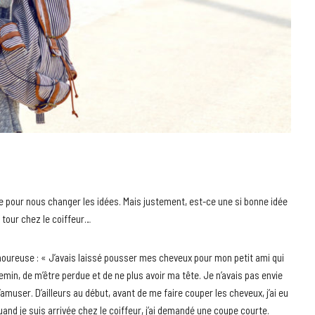
 pour nous changer les idées. Mais justement, est-ce une si bonne idée
 tour chez le coiffeur…
amoureuse : « J’avais laissé pousser mes cheveux pour mon petit ami qui
hemin, de m’être perdue et de ne plus avoir ma tête. Je n’avais pas envie
m’amuser. D’ailleurs au début, avant de me faire couper les cheveux, j’ai eu
and je suis arrivée chez le coiffeur, j’ai demandé une coupe courte.