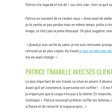
Patrice m’a regardé et m’a dit « oui c’est clair, c’est ce qu’il v
Patrice se souvient de ce rendez-vous « Anne avait de vieilles
je l’ai sentie un peu perdue mais en même temps, prête à cha
image, ce n’est pas la peine d’essayer. On peut suggérer, mai
» Quand je suis sortie du salon, je me suis retrouvée, presqu
retrouvé un air plus coquin. Au travail
je suis arrivée avec d
ma vie avait changé. »
PATRICE TRAVAILLE AVEC SES CLIEN
Le plus important de son travail, se situe en amont. Il observe
Avant qu’il ait commencé, la personne est coiffée ! : » Il me
je m’aperçois que la coupe n’ira pas à la cliente. En revanche
technique ». Patrice reconnaît préférer coiffer les femmes,
à l’heure et de ressortir la nuque propre… »