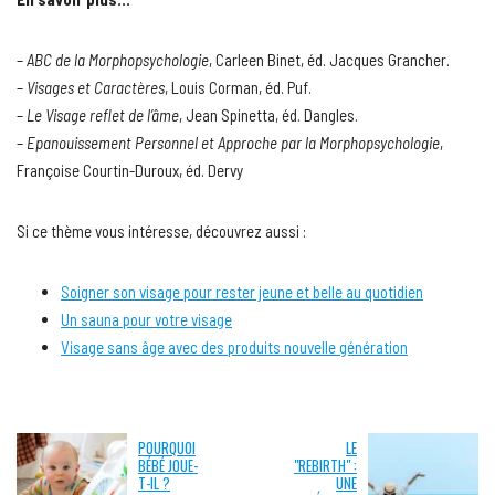
–
ABC de la Morphopsychologie
, Carleen Binet, éd. Jacques Grancher.
–
Visages et Caractères
, Louis Corman, éd. Puf.
–
Le Visage reflet de l’âme
, Jean Spinetta, éd. Dangles.
–
Epanouissement Personnel et Approche par la Morphopsychologie
,
Françoise Courtin-Duroux, éd. Dervy
Si ce thème vous intéresse, découvrez aussi :
Soigner son visage pour rester jeune et belle au quotidien
Un sauna pour votre visage
Visage sans âge avec des produits nouvelle génération
POURQUOI
LE
BÉBÉ JOUE-
"REBIRTH" :
T-IL ?
UNE