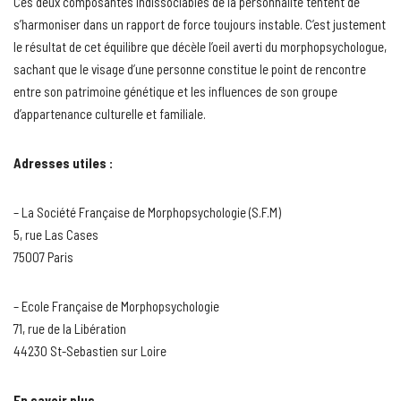
Ces deux composantes indissociables de la personnalité tentent de
s’harmoniser dans un rapport de force toujours instable. C’est justement
le résultat de cet équilibre que décèle l’oeil averti du morphopsychologue,
sachant que le visage d’une personne constitue le point de rencontre
entre son patrimoine génétique et les influences de son groupe
d’appartenance culturelle et familiale.
Adresses utiles :
– La Société Française de Morphopsychologie (S.F.M)
5, rue Las Cases
75007 Paris
– Ecole Française de Morphopsychologie
71, rue de la Libération
44230 St-Sebastien sur Loire
En savoir plus…