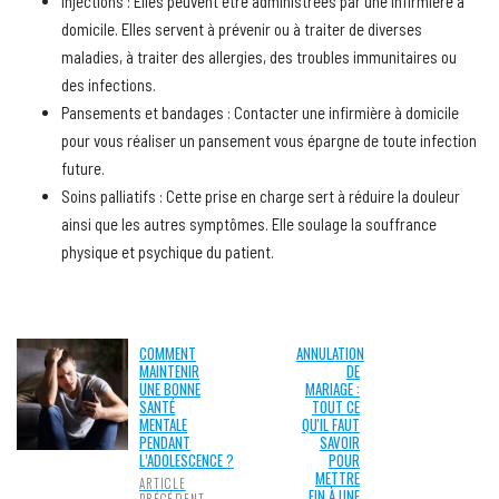
Injections : Elles peuvent être administrées par une infirmière à
domicile. Elles servent à prévenir ou à traiter de diverses
maladies, à traiter des allergies, des troubles immunitaires ou
des infections.
Pansements et bandages : Contacter une infirmière à domicile
pour vous réaliser un pansement vous épargne de toute infection
future.
Soins palliatifs : Cette prise en charge sert à réduire la douleur
ainsi que les autres symptômes. Elle soulage la souffrance
physique et psychique du patient.
COMMENT
ANNULATION
MAINTENIR
DE
UNE BONNE
MARIAGE :
SANTÉ
TOUT CE
MENTALE
QU'IL FAUT
PENDANT
SAVOIR
L’ADOLESCENCE ?
POUR
METTRE
ARTICLE
FIN À UNE